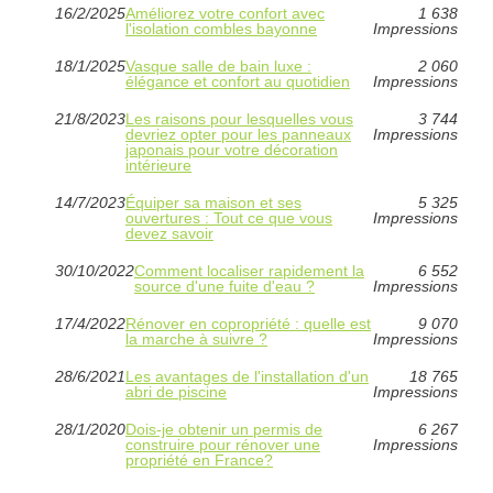
16/2/2025
Améliorez votre confort avec
1 638
l'isolation combles bayonne
Impressions
18/1/2025
Vasque salle de bain luxe :
2 060
élégance et confort au quotidien
Impressions
21/8/2023
Les raisons pour lesquelles vous
3 744
devriez opter pour les panneaux
Impressions
japonais pour votre décoration
intérieure
14/7/2023
Équiper sa maison et ses
5 325
ouvertures : Tout ce que vous
Impressions
devez savoir
30/10/2022
Comment localiser rapidement la
6 552
source d'une fuite d'eau ?
Impressions
17/4/2022
Rénover en copropriété : quelle est
9 070
la marche à suivre ?
Impressions
28/6/2021
Les avantages de l'installation d'un
18 765
abri de piscine
Impressions
28/1/2020
Dois-je obtenir un permis de
6 267
construire pour rénover une
Impressions
propriété en France?