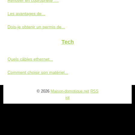
Rénover en copropriété :...
Les avantages de...
Dois-je obtenir un permis de...
Tech
Quels câbles ethernet...
Comment choisir son matériel...
© 2026
Maison-domotique.net
RSS
iot