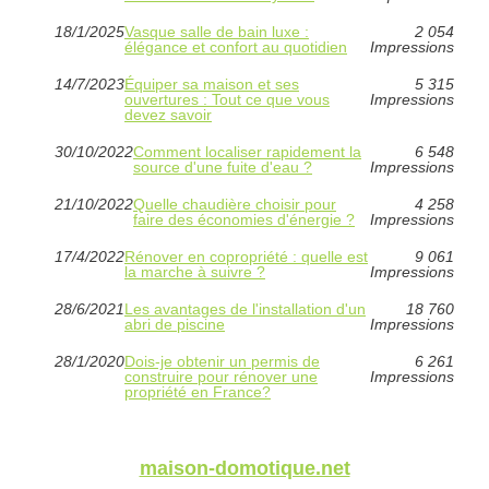
18/1/2025
Vasque salle de bain luxe :
2 054
élégance et confort au quotidien
Impressions
14/7/2023
Équiper sa maison et ses
5 315
ouvertures : Tout ce que vous
Impressions
devez savoir
30/10/2022
Comment localiser rapidement la
6 548
source d'une fuite d'eau ?
Impressions
21/10/2022
Quelle chaudière choisir pour
4 258
faire des économies d'énergie ?
Impressions
17/4/2022
Rénover en copropriété : quelle est
9 061
la marche à suivre ?
Impressions
28/6/2021
Les avantages de l'installation d'un
18 760
abri de piscine
Impressions
28/1/2020
Dois-je obtenir un permis de
6 261
construire pour rénover une
Impressions
propriété en France?
maison-domotique.net