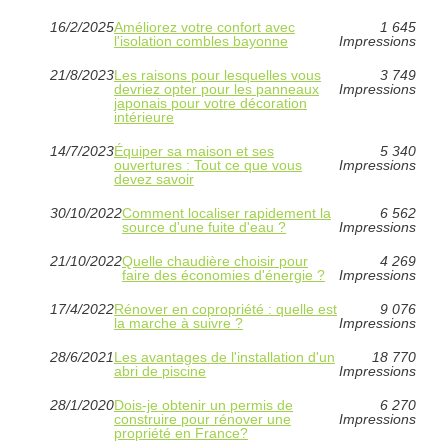
16/2/2025
Améliorez votre confort avec
1 645
l'isolation combles bayonne
Impressions
21/8/2023
Les raisons pour lesquelles vous
3 749
devriez opter pour les panneaux
Impressions
japonais pour votre décoration
intérieure
14/7/2023
Équiper sa maison et ses
5 340
ouvertures : Tout ce que vous
Impressions
devez savoir
30/10/2022
Comment localiser rapidement la
6 562
source d'une fuite d'eau ?
Impressions
21/10/2022
Quelle chaudière choisir pour
4 269
faire des économies d'énergie ?
Impressions
17/4/2022
Rénover en copropriété : quelle est
9 076
la marche à suivre ?
Impressions
28/6/2021
Les avantages de l'installation d'un
18 770
abri de piscine
Impressions
28/1/2020
Dois-je obtenir un permis de
6 270
construire pour rénover une
Impressions
propriété en France?