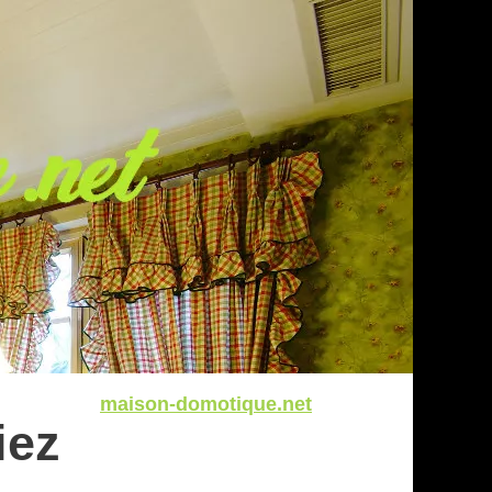
maison-domotique.net
iez