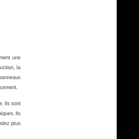
ement une
ction, la
 panneaux
acement.
. Ils sont
iques. Ils
endez plus