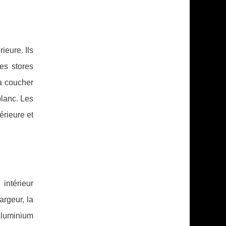
ieure. Ils
es stores
à coucher
lanc. Les
érieure et
 intérieur
argeur, la
 aluminium