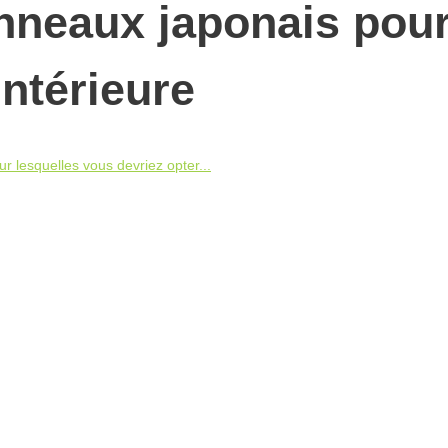
anneaux japonais pou
intérieure
r lesquelles vous devriez opter...